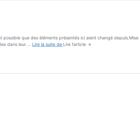
est possible que des éléments présentés ici aient changé depuis.Mise à
Les
cées dans leur …
Lire la suite de
Lire l’article →
dernières
portes
d’Aix