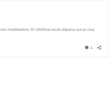
e des modélisations 3D d’édifices aixois disparus que je vous
Commenta
4