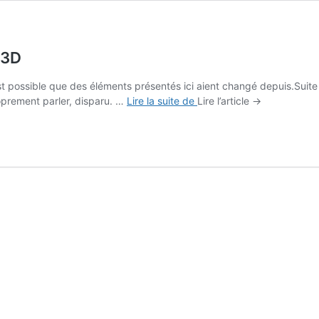
 3D
 est possible que des éléments présentés ici aient changé depuis.Suit
L’ancienne
proprement parler, disparu. …
Lire la suite de
Lire l’article →
prison
d’Aix-
en-
Provence
en
3D