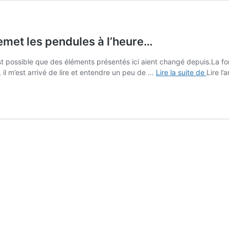
remet les pendules à l’heure…
 est possible que des éléments présentés ici aient changé depuis.La f
La
il m’est arrivé de lire et entendre un peu de …
Lire la suite de
Lire l’
fontai
de
la
place
d’Alber
–
On
remet
les
pendul
à
l’heur