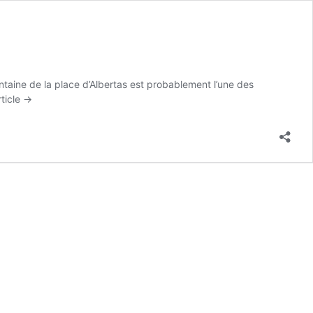
ontaine de la place d’Albertas est probablement l’une des
article →
ne
tas
es
e…