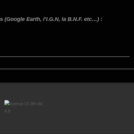
rs
(Google Earth, l’I.G.N, la B.N.F. etc…)
: