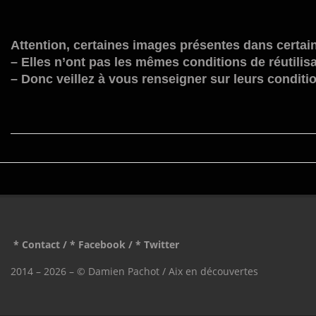
Attention, certaines images présentes dans certain
– Elles n’ont pas les mêmes conditions de réutilisa
– Donc veillez à vous renseigner sur leurs conditio
2022-
02-
01
* Contact
/
* Facebook
/
* Twitter
2014 – 2026 – © Damien Pachot / Aix en découvertes