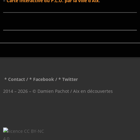
–
Carte Interactive du P.L.U. par la ville d’Aix
.
2022-
02-
02
* Contact
/
* Facebook
/
* Twitter
2014 – 2026 – © Damien Pachot / Aix en découvertes