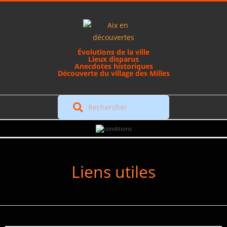
Skip
to
content
Évolutions de la ville
Lieux disparus
Anecdotes historiques
Découverte du village des Milles
Rechercher
Secondary
Navigation
Menu
Liens utiles