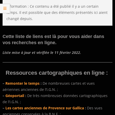
Information : Ce contenu a été publié il y a un certain
temps. Il est possible que des éléments présentés ici aient
changé depuis.
Cette liste de liens est là pour vous aider dans
vos recherches en ligne.
Liste mise à jour et vérifiée le 11 février 2022.
Ressources cartographiques en ligne :
–
Remonter le temps
:
De nombreuses cartes et vues
aériennes anciennes de l’I.G.N. ;
–
Géoportail
:
De très nombreuses données cartographiques
de l’I.G.N. ;
–
Les cartes anciennes de Provence sur Gallica
:
Des vues
anciennes conservées à la B.N.F. ;