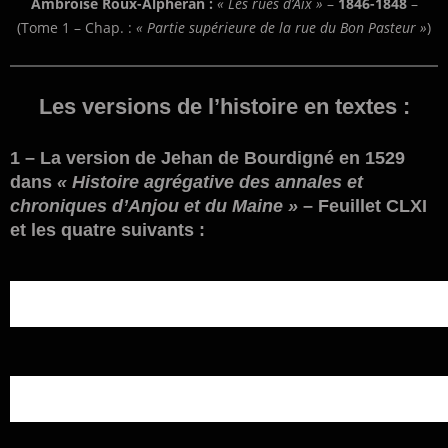
Ambroise Roux-Alpheran :
« Les rues d’Aix »
–
1846-1848
–
(Tome 1 – Chap. :
« Partie supérieure de la rue du Bon Pasteur »
)
Les versions de l’histoire en textes :
1 – La version de Jehan de Bourdigné en 1529
dans
« Histoire agrégative des annales et
chroniques d’Anjou et du Maine »
– Feuillet CLXI
et les quatre suivants :