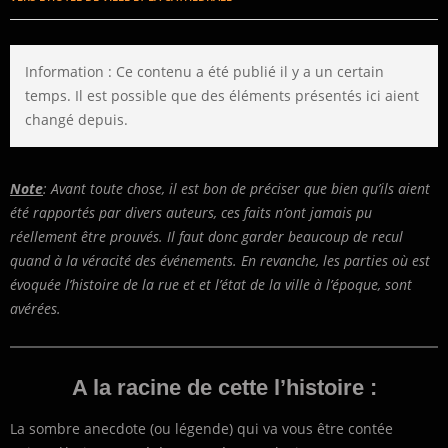
Information : Ce contenu a été publié il y a un certain
temps. Il est possible que des éléments présentés ici aient
changé depuis.
Note
: Avant toute chose, il est bon de préciser que bien qu’ils aient
été rapportés par divers auteurs, ces faits n’ont jamais pu
réellement être prouvés. Il faut donc garder beaucoup de recul
quand à la véracité des événements. En revanche, les parties où est
évoquée l’histoire de la rue et et l’état de la ville à l’époque, sont
avérées.
A la racine de cette l’histoire :
La sombre anecdote (ou légende) qui va vous être contée