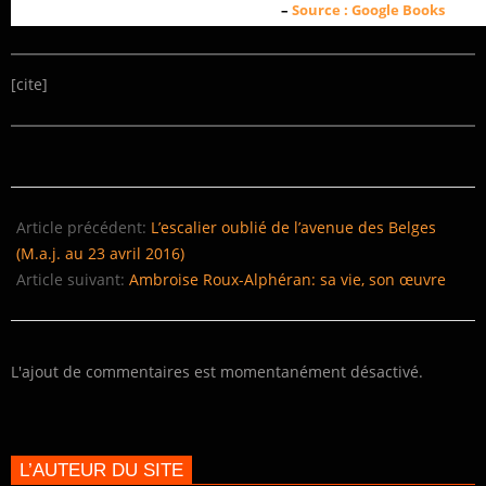
–
Source : Google Books
[cite]
2014-
12-
Article précédent:
L’escalier oublié de l’avenue des Belges
13
(M.a.j. au 23 avril 2016)
Article suivant:
Ambroise Roux-Alphéran: sa vie, son œuvre
L'ajout de commentaires est momentanément désactivé.
L’AUTEUR DU SITE