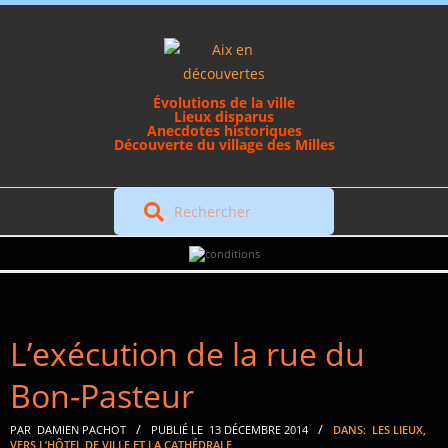
Skip
to
content
Évolutions de la ville
Lieux disparus
Anecdotes historiques
Découverte du village des Milles
Rechercher
Secondary
Navigation
Menu
L’exécution de la rue du
Bon-Pasteur
PAR
DAMIEN PACHOT
PUBLIÉ LE
13 DÉCEMBRE 2014
DANS:
LES LIEUX
,
VERS L’HÔTEL DE VILLE ET LA CATHÉDRALE