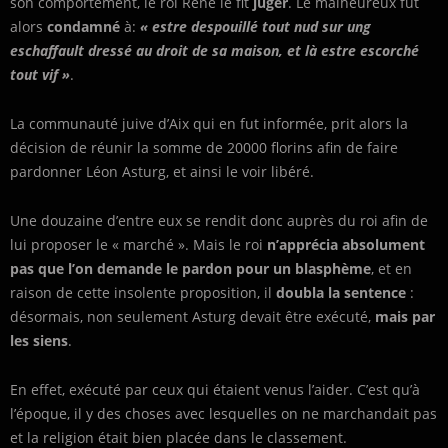
son comportement, le roi René le fit
juger
. Le malheureux fut
alors
condamné
à:
« estre despouillé tout nud sur ung
eschaffault dressé au droit de sa maison, et là estre escorché
tout vif »
.
La communauté juive d’Aix qui en fut informée, prit alors la
décision de réunir la somme de 20000 florins afin de faire
pardonner Léon Asturg, et ainsi le voir libéré.
Une douzaine d’entre eux se rendit donc auprès du roi afin de
lui proposer le « marché ». Mais le roi
n’apprécia absolument
pas que l’on demande le pardon pour un blasphème
, et en
raison de cette insolente proposition, il
doubla la sentence
:
désormais, non seulement Asturg devait être exécuté,
mais par
les siens
.
En effet, exécuté par ceux qui étaient venus l’aider. C’est qu’à
l’époque, il y des choses avec lesquelles on ne marchandait pas
et la religion était bien placée dans le classement.