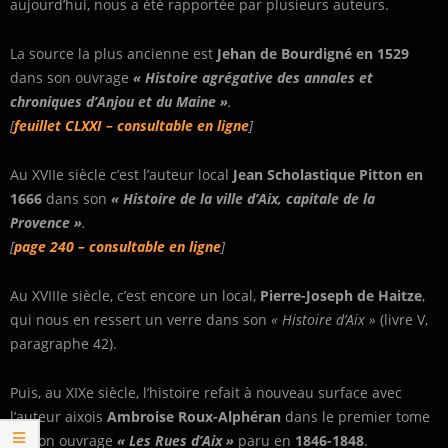
aujourd’hui, nous a été rapportée par plusieurs auteurs.
La source la plus ancienne est
Jehan de Bourdigné en 1529
dans son ouvrage
« Histoire agrégative des annales et
chroniques d’Anjou et du Maine »
.
[
feuillet CLXXI – consultable en ligne
]
Au XVIIe siècle c’est l’auteur local
Jean Scholastique Pitton en
1666
dans son
« Histoire de la ville d’Aix, capitale de la
Provence »
.
[
page 240 – consultable en ligne
]
Au XVIIIe siècle, c’est encore un local,
Pierre-Joseph de Haitze
,
qui nous en ressert un verre dans son
« Histoire d’Aix »
(livre V,
paragraphe 42).
Puis, au XIXe siècle, l’histoire refait à nouveau surface avec
l’auteur aixois
Ambroise Roux-Alphéran
dans le premier tome
de son ouvrage
« Les Rues d’Aix »
paru en
1846-1848
.