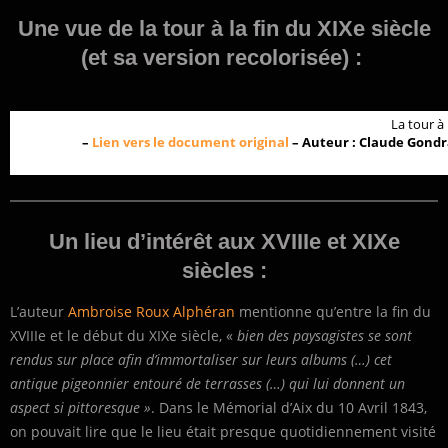
Une vue de la tour à la fin du XIXe siècle
(et sa version recolorisée) :
La tour à
–
Lien vers le document original
– Auteur : Claude Gondra
Un lieu d’intérêt aux XVIIIe et XIXe
siècles :
L’auteur
Ambroise Roux Alphéran
mentionne qu’entre la fin du
XVIIIe et le début du XIXe siècle, «
bien des paysagistes se sont
rendus sur place afin d’immortaliser sur leurs albums (…) cet
antique pigeonnier entouré de terrasses (…) qui lui donnent un
aspect si pittoresque »
. Dans le Mémorial d’Aix du 10 Avril 1843,
on pouvait lire que le lieu était presque quotidiennement visité