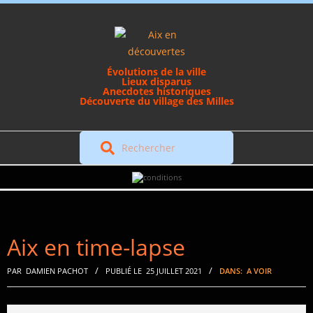
Skip
to
content
Évolutions de la ville
Lieux disparus
Anecdotes historiques
Découverte du village des Milles
Rechercher
Secondary
Navigation
Menu
Aix en time-lapse
PAR
DAMIEN PACHOT
PUBLIÉ LE
25 JUILLET 2021
DANS:
A VOIR