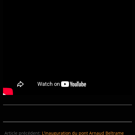
2021-
07-
Article précédent:
L’inauguration du pont Arnaud Beltrame