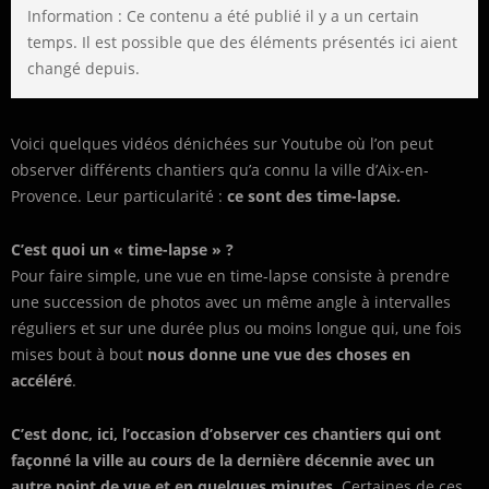
Information : Ce contenu a été publié il y a un certain
temps. Il est possible que des éléments présentés ici aient
changé depuis.
Voici quelques vidéos dénichées sur Youtube où l’on peut
observer différents chantiers qu’a connu la ville d’Aix-en-
Provence. Leur particularité :
ce sont des time-lapse.
C’est quoi un « time-lapse » ?
Pour faire simple, une vue en time-lapse consiste à prendre
une succession de photos avec un même angle à intervalles
réguliers et sur une durée plus ou moins longue qui, une fois
mises bout à bout
nous donne une vue des choses en
accéléré
.
C’est donc, ici, l’occasion d’observer ces chantiers qui ont
façonné la ville au cours de la dernière décennie avec un
autre point de vue et en quelques minutes.
Certaines de ces