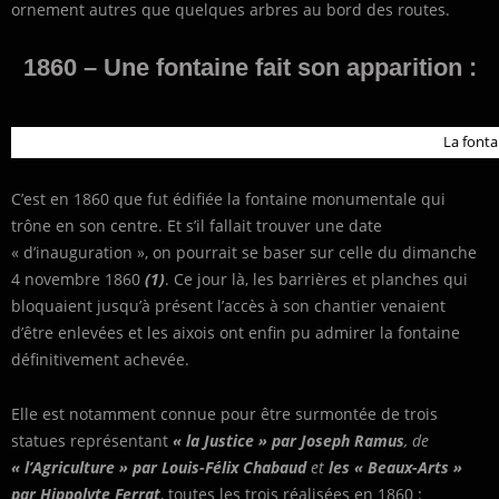
ornement autres que quelques arbres au bord des routes.
1860 – Une fontaine fait son apparition :
La fonta
C’est en 1860 que fut édifiée la fontaine monumentale qui
trône en son centre. Et s’il fallait trouver une date
« d’inauguration », on pourrait se baser sur celle du dimanche
4 novembre 1860
(1)
. Ce jour là, les barrières et planches qui
bloquaient jusqu’à présent l’accès à son chantier venaient
d’être enlevées et les aixois ont enfin pu admirer la fontaine
définitivement achevée.
Elle est notamment connue pour être surmontée de trois
statues représentant
«
la Justice »
par Joseph Ramus
, de
« l’Agriculture »
par Louis-Félix Chabaud
et
les
« Beaux-Arts »
par Hippolyte Ferrat
, toutes les trois réalisées en 1860 :