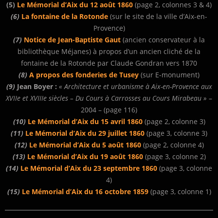
(5)
Le Mémorial d’Aix du 12 août 1860
(page 2, colonnes 3 & 4)
(6)
La fontaine de la Rotonde
(sur le site de la ville d’Aix-en-
Provence)
(7)
Notice de Jean-Baptiste Gaut
(ancien conservateur à la
bibliothèque Méjanes) à propos d’un ancien cliché de la
fontaine de la Rotonde par Claude Gondran vers 1870
(8)
A propos des fonderies de Tusey
(sur E-monument)
(9)
Jean Boyer :
« Architecture et urbanisme à Aix-en-Provence aux
XVIIe et XVIIIe siècles – Du Cours à Carrosses au Cours Mirabeau »
–
2004 – (page 116)
(10)
Le Mémorial d’Aix du 15 avril 1860
(page 2, colonne 3)
(11)
Le Mémorial d’Aix du 29 juillet 1860
(page 3, colonne 3)
(12)
Le Mémorial d’Aix du 5 août 1860
(page 2, colonne 4)
(13)
Le Mémorial d’Aix du 19 août 1860
(page 3, colonne 2)
(14)
Le Mémorial d’Aix du 23 septembre 1860
(page 3, colonne
4)
(15)
Le Mémorial d’Aix du 16 octobre 1859
(page 3, colonne 1)