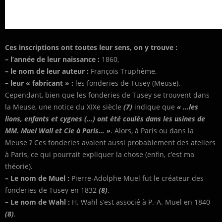
Ces inscriptions ont toutes leur sens, on y trouve :
– l’année de leur naissance :
1860,
– le nom de leur auteur :
François Truphème,
– leur « fabricant » :
les fonderies de Tusey (Meuse).
Cependant, bien que les fonderies de Tusey se trouvent dans
la Meuse, une notice du XIXe siècle
(7)
indique que
« …les
lions, enfants et cygnes (…) ont été coulés dans les usines de
MM. Muel Wall et Cie à Paris… »
. Alors, à Paris ou dans la
Meuse ? Ces fonderies avaient aussi probablement des ateliers
à Paris, ce qui pourrait expliquer la chose (enfin, c’est ma
théorie).
– Le nom de Muel :
Pierre-Adolphe Muel fut le créateur des
fonderies de Tusey en 1832
(8)
.
– Le nom de Wahl :
H. Wahl s’est associé à P.-A. Muel en 1840
(8)
.