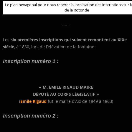
Le plan hexagonal pour nous repérer la localisation des inscriptions sur l
de la Rotonde
– – –
Les
six premières inscriptions qui suivent remontent au XIXe
siècle
, à 1860, lors de l’élévation de la fontaine :
Inscription numéro 1 :
« M. EMILE RIGAUD MAIRE
DÉPUTÉ AU CORPS LÉGISLATIF »
(
Emile Rigaud
fut le maire d’Aix de 1849 à 1863)
Inscription numéro 2 :