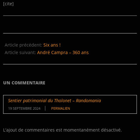
[cite]
2020-
11-
Article précédent:
Six ans !
30
Article suivant:
André Campra – 360 ans
UN COMMENTAIRE
Sentier patrimonial du Tholonet – Randomania
19 SEPTEMBRE 2024
PERMALIEN
L'ajout de commentaires est momentanément désactivé.