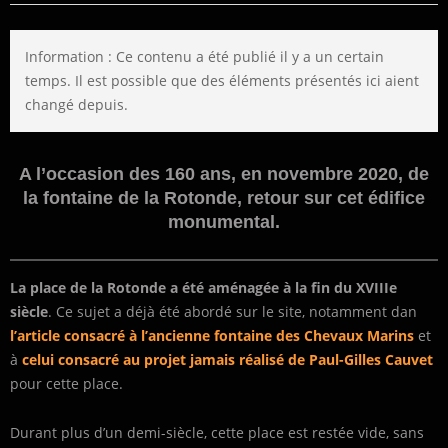
Information : Ce contenu a été publié il y a un certain
temps. Il est possible que des éléments présentés ici aient
changé depuis.
A l’occasion des 160 ans, en novembre 2020, de
la fontaine de la Rotonde, retour sur cet édifice
monumental.
La place de la Rotonde a été aménagée à la fin du XVIIIe
siècle
. Ce sujet a déjà été abordé sur le site, notamment dan
l’article consacré à l’ancienne fontaine des Chevaux Marins
et
à
celui consacré au projet jamais réalisé de Paul-Gilles Cauvet
pour cette place.
Durant plus d’un demi-siècle, cette place est restée vide, sans