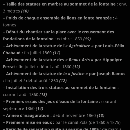
– Taille des statues en marbre au sommet de la fontaine :
env.
3 mètres
(10)
– Poids de chaque ensemble de lions en fonte bronzée :
4
tonnes
– Début du chantier sur la place avec le creusement des
fondations de la fontaine
: octobre 1859
(15)
– Achèvement de la statue de l’
« Agriculture »
par Louis-Félix
Chabaud :
fin juillet 1860
(11)
– Achèvement de la statue des
« Beaux-Arts »
par Hippolyte
Ferrat :
fin juillet / début août 1860
(12)
– Achèvement de la statue de
la « Justice »
par Joseph Ramus
:
fin juillet / début août 1860
(12)
– Installation des trois statues au sommet de la fontaine :
courant août 1860
(13)
– Premiers essais des jeux d’eaux de la fontaine :
courant
septembre 1860
(14)
– Année d’inauguration :
début novembre 1860
(13)
– Première mise en eaux :
par le canal Zola (de 1860 à 1875)
– Période de réparation suite au séisme de 1909 :
de mars à