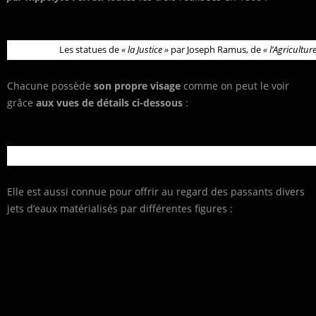
Les statues de
« la Justice »
par Joseph Ramus, de
« l’Agriculture
Chacune possède
son propre visage
comme on peut le voir
grâce
aux vues de détails ci-dessous
:
Elle est aussi connue pour offrir au regard des passants divers
jets d’eaux matérialisés par différentes figures :