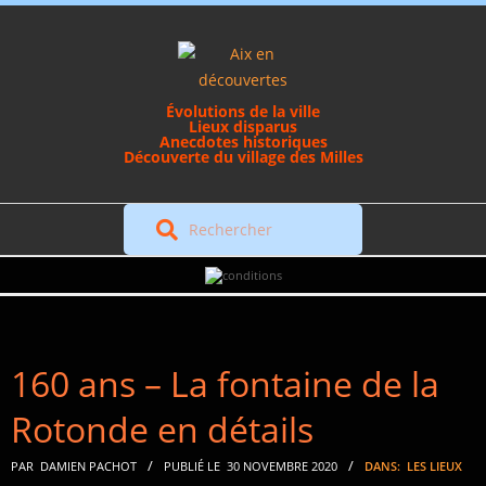
Skip
to
content
Évolutions de la ville
Lieux disparus
Anecdotes historiques
Découverte du village des Milles
Rechercher
Secondary
Navigation
Menu
160 ans – La fontaine de la
Rotonde en détails
PAR
DAMIEN PACHOT
PUBLIÉ LE
30 NOVEMBRE 2020
DANS:
LES LIEUX