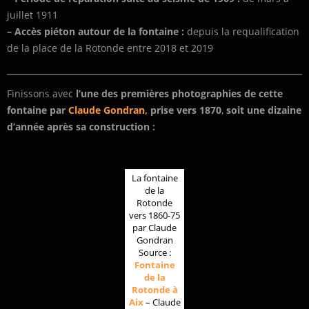
juillet 1911
– Accès piéton autour de la fontaine :
depuis la requalification
de la place de la Rotonde entre 2018 et 2019
Finissons avec
l’une des premières photographies de cette
fontaine par
Claude Gondran
, prise vers 1870
,
soit une dizaine
d’année après sa construction :
La fontaine
de la
Rotonde
vers 1860-75
par Claude
Gondran
Source :
Fontaine
de la
Rotonde à
Aix
– Claude