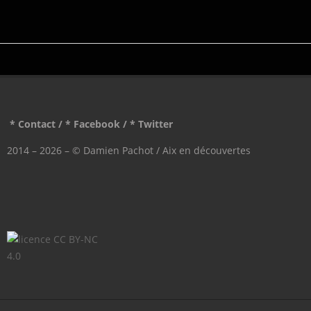
* Contact
/
* Facebook
/
* Twitter
2014 – 2026 – © Damien Pachot / Aix en découvertes