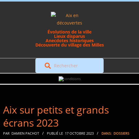
Skip
to
content
Évolutions de la ville
Lieux disparus
Anecdotes historiques
Découverte du village des Milles
Rechercher
Secondary
Navigation
Menu
Aix sur petits et grands
écrans 2023
PAR
DAMIEN PACHOT
PUBLIÉ LE
17 OCTOBRE 2023
DANS:
DOSSIERS