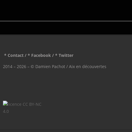
* Contact
/
* Facebook
/
* Twitter
2014 – 2026 – © Damien Pachot / Aix en découvertes