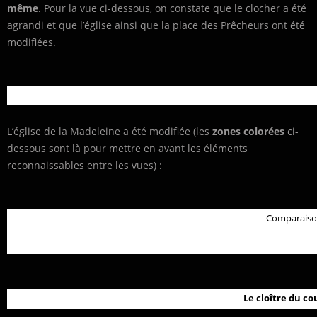
même
. Pour la vue ci-dessous, on constate que le clocher a été
agrandi et que l’église ainsi que la place des Prêcheurs ont été
modifiées.
L’église de la Madeleine a été modifiée (les
zones colorées
ci-
dessous sont là pour mettre en avant les éléments
reconnaissables entre les vues) :
Comparaison 
Le cloître du co