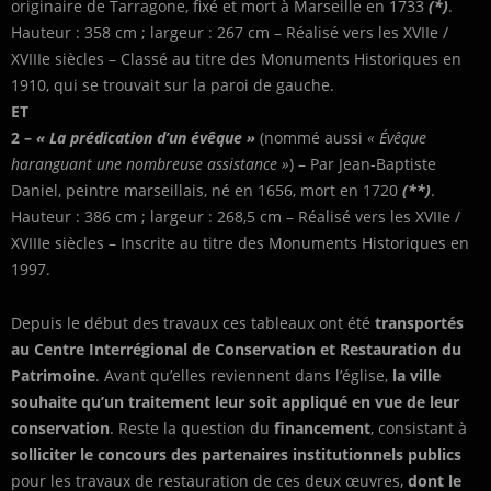
originaire de Tarragone, fixé et mort à Marseille en 1733
(*)
.
Hauteur : 358 cm ; largeur : 267 cm – Réalisé vers les XVIIe /
XVIIIe siècles – Classé au titre des Monuments Historiques en
1910, qui se trouvait sur la paroi de gauche.
ET
2 –
« La prédication d’un évêque »
(nommé aussi
« Évêque
haranguant une nombreuse assistance »
) – Par Jean-Baptiste
Daniel, peintre marseillais, né en 1656, mort en 1720
(**)
.
Hauteur : 386 cm ; largeur : 268,5 cm – Réalisé vers les XVIIe /
XVIIIe siècles – Inscrite au titre des Monuments Historiques en
1997.
Depuis le début des travaux ces tableaux ont été
transportés
au Centre Interrégional de Conservation et Restauration du
Patrimoine
. Avant qu’elles reviennent dans l’église,
la ville
souhaite qu’un traitement leur soit appliqué en vue de leur
conservation
. Reste la question du
financement
, consistant à
solliciter le concours des partenaires institutionnels publics
pour les travaux de restauration de ces deux œuvres,
dont le