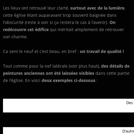
Les lieux ont retrouvé leur clarté,
surtout avec de la lumière
,
cette église étant auparavant trop souvent baignée dans
l’obscurité (reste à voir si ça restera le cas à l’avenir).
On
redécouvre cet édifice
qui méritait amplement de retrouver
son charme.
Ca sent le neuf et c’est beau, en bref :
un travail de qualité !
Tout comme pour la nef latérale (voir plus haut),
des détails de
peintures anciennes ont été laissées visibles
dans cette partie
de l’église. En voici
deux exemples ci-dessous
:
Des 
D’autr