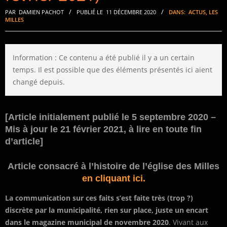
PAR
DAMIEN PACHOT
PUBLIÉ LE
11 DÉCEMBRE 2020
DANS:
ACTUS
,
LES
MILLES
Information : Ce contenu a été publié il y a un certain
temps. Il est possible que des éléments présentés ici aient
changé depuis.
[Article initialement publié le 5 septembre 2020 –
Mis à jour le 21 février 2021, à lire en toute fin
d’article]
Article consacré à l’histoire de l’église des Milles
en cliquant ici.
La communication sur ces faits s’est faite très (trop ?)
discrète par la municipalité, rien sur place, juste un encart
dans le magazine municipal de novembre 2020
. Vivant aux