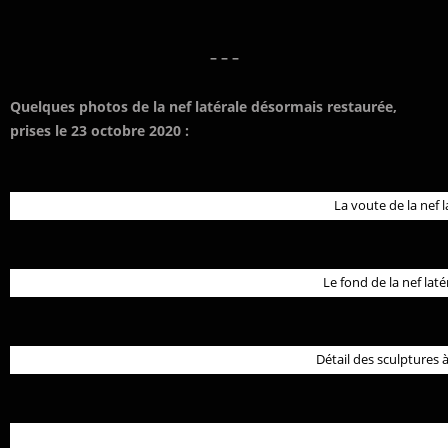
– – –
Quelques photos de la nef latérale désormais restaurée,
prises le 23 octobre 2020 :
La voute de la nef l
Le fond de la nef laté
Détail des sculptures à