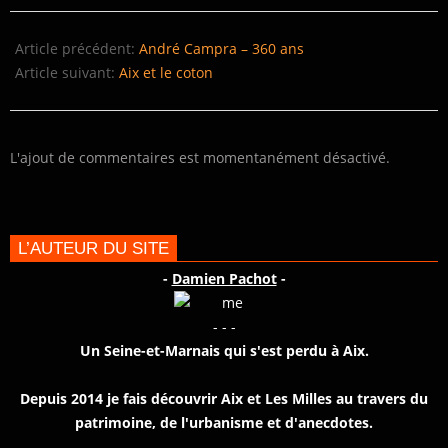
2020-
12-
Article précédent:
André Campra – 360 ans
11
Article suivant:
Aix et le coton
L'ajout de commentaires est momentanément désactivé.
L’AUTEUR DU SITE
-
Damien Pachot
-
- - -
Un Seine-et-Marnais qui s'est perdu à Aix.
Depuis 2014 je fais découvrir Aix et Les Milles au travers du
patrimoine, de l'urbanisme et d'anecdotes.