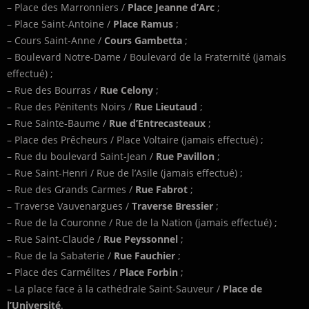
– Place des Marronniers /
Place Jeanne d’Arc
;
– Place Saint-Antoine /
Place Ramus
;
– Cours Saint-Anne /
Cours Gambetta
;
– Boulevard Notre-Dame / Boulevard de la Fraternité (jamais
effectué) ;
– Rue des Bourras /
Rue Celony
;
– Rue des Pénitents Noirs /
Rue Lieutaud
;
– Rue Sainte-Baume /
Rue d’Entrecasteaux
;
– Place des Prêcheurs / Place Voltaire (jamais effectué) ;
– Rue du boulevard Saint-Jean /
Rue Pavillon
;
– Rue Saint-Henri / Rue de l’Asile (jamais effectué) ;
– Rue des Grands Carmes /
Rue Fabrot
;
– Traverse Vauvenargues /
Traverse Bressier
;
– Rue de la Couronne / Rue de la Nation (jamais effectué) ;
– Rue Saint-Claude /
Rue Peyssonnel
;
– Rue de la Sabaterie /
Rue Fauchier
;
– Place des Carmélites /
Place Forbin
;
– La place face à la cathédrale Saint-Sauveur /
Place de
l’Université
.