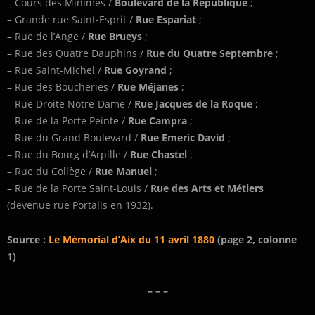
– Cours des Minimes /
Boulevard de la République
;
– Grande rue Saint-Esprit /
Rue Espariat
;
– Rue de l’Ange /
Rue Brueys
;
– Rue des Quatre Dauphins /
Rue du Quatre Septembre
;
– Rue Saint-Michel /
Rue Goyrand
;
– Rue des Boucheries /
Rue Méjanes
;
– Rue Droite Notre-Dame /
Rue Jacques de la Roque
;
– Rue de la Porte Peinte /
Rue Campra
;
– Rue du Grand Boulevard /
Rue Emeric David
;
– Rue du Bourg d’Arpille /
Rue Chastel
;
– Rue du Collège /
Rue Manuel
;
– Rue de la Porte Saint-Louis /
Rue
des Arts et Métiers
(devenue rue Portalis en 1932).
Source :
Le Mémorial d’Aix du 11 avril 1880
(page 2, colonne
1)
– – –