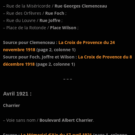
– Rue de la Miséricorde /
Rue Georges Clemenceau
– Rue des Orfèvres /
Rue Foch
;
– Rue du Louvre /
Rue Joffre
;
– Place de la Rotonde /
Place Wilson
;
Source pour Clemenceau :
La Croix de Provence du 24
novembre 1918
(page 2, colonne 1)
Source pour Foch, Joffre et Wilson :
La Croix de Provence du 8
décembre 1918
(page 2, colonne 1)
– – –
Avril 1921 :
Charrier
– Voie sans nom /
Boulevard Albert Charrier
.
Source :
Le Mémorial d’Aix du 17 avril 1921
(page 1, colonne