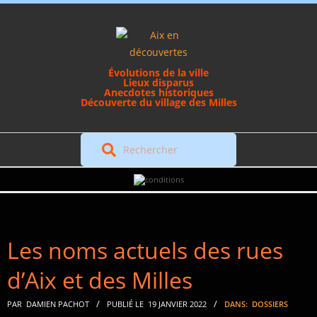
Skip
to
content
Évolutions de la ville
Lieux disparus
Anecdotes historiques
Découverte du village des Milles
Rechercher
Secondary
Navigation
Menu
Les noms actuels des rues
d’Aix et des Milles
PAR
DAMIEN PACHOT
PUBLIÉ LE
19 JANVIER 2022
DANS:
DOSSIERS