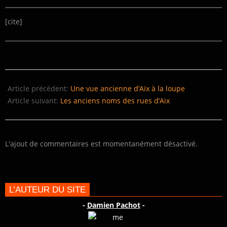
[cite]
2022-
01-
Article précédent:
Une vue ancienne d’Aix à la loupe
19
Article suivant:
Les anciens noms des rues d’Aix
L'ajout de commentaires est momentanément désactivé.
L’AUTEUR DU SITE
-
Damien Pachot
-