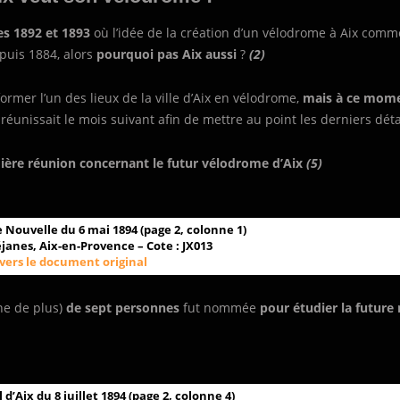
es 1892 et 1893
où l’idée de la création d’un vélodrome à Aix comm
epuis 1884, alors
pourquoi pas Aix aussi
?
(2)
ormer l’un des lieux de la ville d’Aix en vélodrome,
mais à ce mom
réunissait le mois suivant afin de mettre au point les derniers dét
ière réunion concernant le futur vélodrome d’Aix
(5)
 Nouvelle du 6 mai 1894 (page 2, colonne 1)
anes, Aix-en-Provence – Cote : JX013
 vers le document original
ne de plus)
de sept personnes
fut nommée
pour étudier la future 
d’Aix du 8 juillet 1894 (page 2, colonne 4)