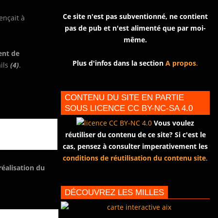
Ce site n'est pas subventionné, ne contient
ençait à
pas de pub et n'est alimenté que par moi-
même.
ent de
Plus d'infos dans la section
A propos
.
ails
(4)
.
CONTENU DU SITE EN PARTIE
SOUS LICENCE CC BY-NC-SA 4.0
Vous voulez
réutiliser du contenu de ce site? Si c'est le
cas, pensez à consulter imperativement les
conditions de réutilisation du contenu site
.
réalisation du
DÉCOUVREZ LES MILLES