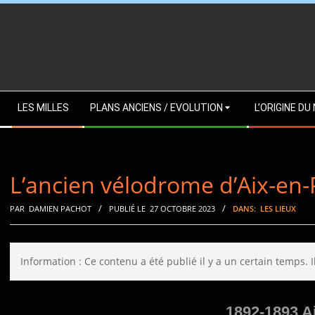
Skip
to
content
Secondary
LES MILLES
PLANS ANCIENS / EVOLUTION
L’ORIGINE D
Navigation
Menu
L’ancien vélodrome d’Aix-en
PAR
DAMIEN PACHOT
PUBLIÉ LE
27 OCTOBRE 2023
DANS:
LES LIEUX
Information : Ce contenu a été publié il y a un certain temps. 
1892-1893 A