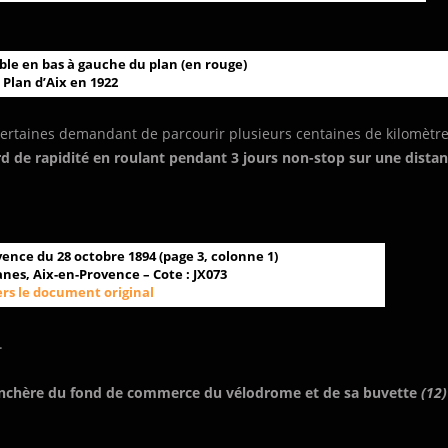
ble en bas à gauche du plan (en rouge)
–
Plan d’Aix en 1922
certaines demandant de parcourir plusieurs centaines de kilomètre
rd de rapidité en roulant pendant 3 jours non-stop sur une dista
vence du 28 octobre 1894 (page 3, colonne 1)
nes, Aix-en-Provence – Cote : JX073
ers le document original
.
enchère du fond de commerce du vélodrome et de sa buvette
(12)