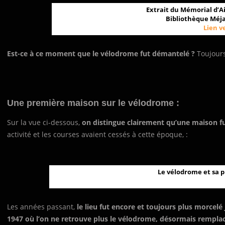
Extrait du Mémorial d’Ai
Bibliothèque Méja
Lien v
Est-ce à ce moment que le vélodrome fut démantelé ?
Toujours
Une première maison sur le vélodrome :
Sur la vue ci-dessous,
on distingue clairement qu’une maison fut
activité et les courses avaient cessés à cette époque, :
Le vélodrome et sa p
Les années passant,
le lieu fut encore et toujours plus morcelé
1947
où l’on ne retrouve plus le vélodrome, désormais rempla