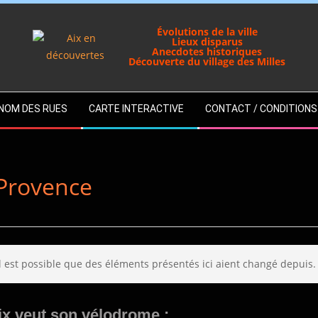
Évolutions de la ville
Lieux disparus
Anecdotes historiques
Découverte du village des Milles
U NOM DES RUES
CARTE INTERACTIVE
CONTACT / CONDITIONS
-Provence
Il est possible que des éléments présentés ici aient changé depuis.
ix veut son vélodrome :