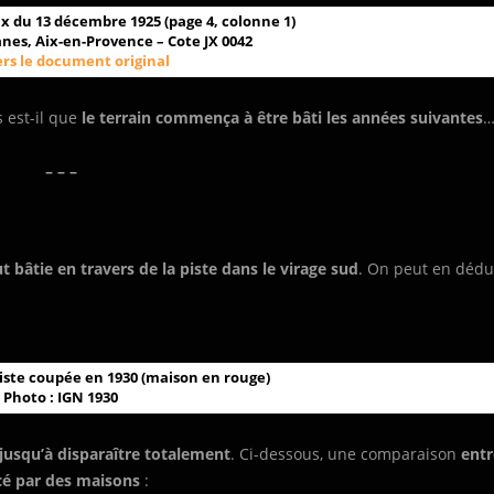
x du 13 décembre 1925 (page 4, colonne 1)
nes, Aix-en-Provence – Cote JX 0042
ers le document original
 est-il que
le terrain commença à être bâti les années suivantes
– – –
 bâtie en travers de la piste dans le virage sud
. On peut en dédu
iste coupée en 1930 (maison en rouge)
Photo : IGN 1930
 jusqu’à disparaître totalement
. Ci-dessous, une comparaison
entr
cé par des maisons
: