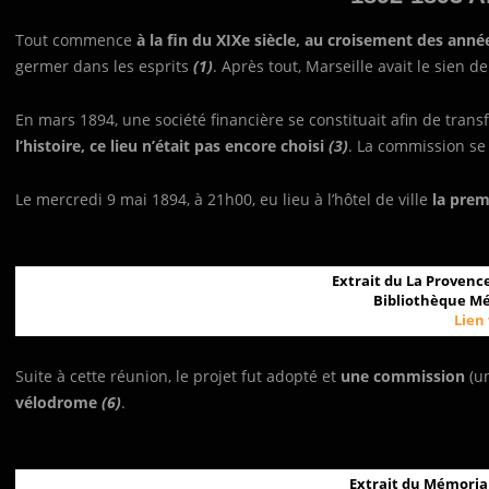
Tout commence
à la fin du XIXe siècle, au croisement des anné
germer dans les esprits
(1)
. Après tout, Marseille avait le sien d
En mars 1894, une société financière se constituait afin de transf
l’histoire, ce lieu n’était pas encore choisi
(3)
. La commission se 
Le mercredi 9 mai 1894, à 21h00, eu lieu à l’hôtel de ville
la prem
Extrait du La Provence
Bibliothèque Méj
Lien
Suite à cette réunion, le projet fut adopté et
une commission
(u
vélodrome
(6)
.
Extrait du Mémorial 