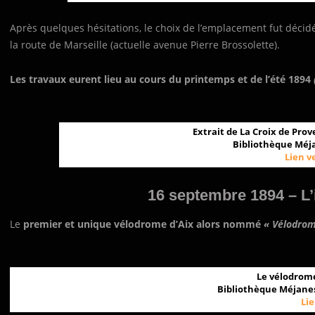
Après quelques hésitations, le choix de l’emplacement fut déci
la route de Marseille (actuelle avenue Pierre Brossolette).
Les travaux eurent lieu au cours du printemps et de l’été 1894
Extrait de La Croix de Pro
Bibliothèque Méja
Lien v
16 septembre 1894 – L’
Le
premier et unique vélodrome d’Aix alors nommé
« Vélodrom
Le vélodrome
Bibliothèque Méjanes,
L
ie