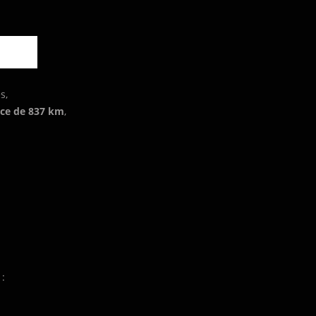
s,
nce de 837 km
,
: