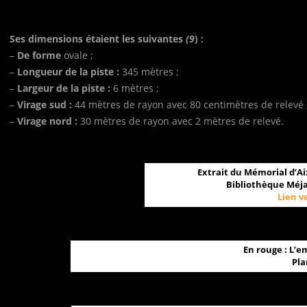
Ses dimensions étaient les suivantes
(9
) :
–
De forme
ovale ;
–
Longueur de la piste :
345 mètres ;
–
Largeur de la piste :
6 mètres ;
–
Virage sud :
44 mètres de rayon avec 80 centimètres de relevé 
–
Virage nord :
30 mètres de rayon avec 2 mètres de relevé.
Extrait du Mémorial d’Ai
Bibliothèque Méja
Lien v
En rouge : L’
Pla