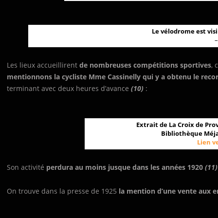
Le vélodrome est visi
Les lieux accueillirent
de nombreuses compétitions sportives
, 
mentionnons la cycliste Mme Cassinelly qui y a obtenu le reco
terminant avec deux heures d’avance
(10)
:
Extrait de La Croix de Pro
Bibliothèque Méja
Lien v
Son activité
perdura au moins jusque dans les années 1920
(11)
On trouve dans la presse de 1925
la mention d’une vente aux 