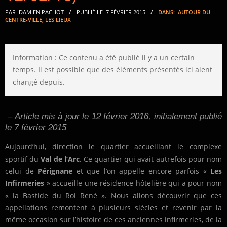
PAR
DAMIEN PACHOT
PUBLIÉ LE
7 FÉVRIER 2015
DANS:
AUTOUR DU
CENTRE-VILLE
,
LES LIEUX
Information : Ce contenu a été publié il y a un certain
temps. Il est possible que des éléments présentés ici aient
changé depuis.
– Article mis à jour le 12 février 2016, initialement publié
le 7 février 2015
Aujourd’hui, direction le quartier accueillant le complexe
sportif du
Val de l’Arc
. Ce quartier qui avait autrefois pour nom
celui de
Pérignane
et que l’on appelle encore parfois «
Les
Infirmeries
» accueille une résidence hôtelière qui a pour nom
« la Bastide du Roi René ». Nous allons découvrir que ces
appellations remontent à plusieurs siècles et revenir par la
même occasion sur l’histoire de ces anciennes infirmeries, de la