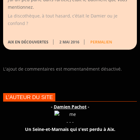
mentionnez.
La discothèque, à tout hasard, c’était le Damier ou je
confond ?
AIX EN DÉCOUVERTES
2 MAI 2016
PERMALIEN
L'ajout de commentaires est momentanément désactivé.
L’AUTEUR DU SITE
-
Damien Pachot
-
- - -
Un Seine-et-Marnais qui s'est perdu à Aix.