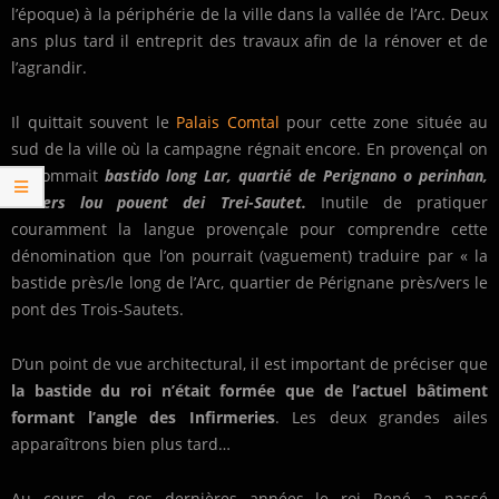
l’époque) à la périphérie de la ville dans la vallée de l’Arc. Deux
ans plus tard il entreprit des travaux afin de la rénover et de
l’agrandir.
Il quittait souvent le
Palais Comtal
pour cette zone située au
sud de la ville où la campagne régnait encore. En provençal on
la nommait
bastido long Lar, quartié de Perignano o perinhan,
de-vers lou pouent dei Trei-Sautet.
Inutile de pratiquer
couramment la langue provençale pour comprendre cette
dénomination que l’on pourrait (vaguement) traduire par « la
bastide près/le long de l’Arc, quartier de Pérignane près/vers le
pont des Trois-Sautets.
D’un point de vue architectural, il est important de préciser que
la bastide du roi n’était formée que de l’actuel bâtiment
formant l’angle des Infirmeries
. Les deux grandes ailes
apparaîtrons bien plus tard…
Au cours de ses dernières années le roi René a passé