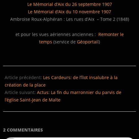
Le Mémorial d’Aix du 26 septembre 1907
Le Mémorial d’Aix du 10 novembre 1907
Ambroise Roux-Alphéran : Les rues d’Aix – Tome 2 (1848)
et pour les vues aériennes anciennes :
Remonter le
temps
(service de
Géoportail
)
2015-
02-
Article précédent:
Les Cardeurs: de l’îlot insalubre à la
07
création de la place
Article suivant:
Actus: La fin du marronnier du parvis de
l’église Saint-Jean de Malte
2 COMMENTAIRES