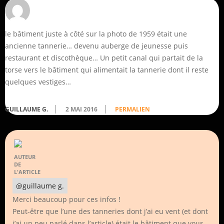
le bâtiment juste à côté sur la photo de 1959 était une
ancienne tannerie… devenu auberge de jeunesse puis
restaurant et discothèque… Un petit canal qui partait de la
torse vers le bâtiment qui alimentait la tannerie dont il reste
quelques vestiges…
GUILLAUME G.
2 MAI 2016
PERMALIEN
AUTEUR
DE
L'ARTICLE
@guillaume g.
Merci beaucoup pour ces infos !
Peut-être que l’une des tanneries dont j’ai eu vent (et dont
j’ai un peu parlé dans l’article) était le bâtiment que vous