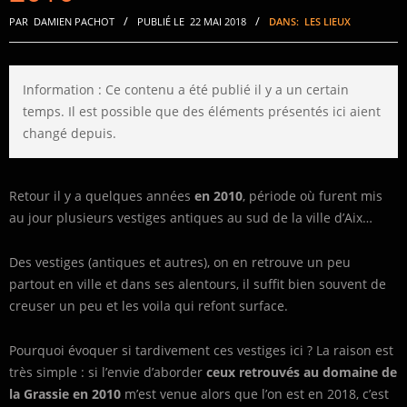
PAR
DAMIEN PACHOT
PUBLIÉ LE
22 MAI 2018
DANS:
LES LIEUX
Information : Ce contenu a été publié il y a un certain
temps. Il est possible que des éléments présentés ici aient
changé depuis.
Retour il y a quelques années
en 2010
, période où furent mis
au jour plusieurs vestiges antiques au sud de la ville d’Aix…
Des vestiges (antiques et autres), on en retrouve un peu
partout en ville et dans ses alentours, il suffit bien souvent de
creuser un peu et les voila qui refont surface.
Pourquoi évoquer si tardivement ces vestiges ici ? La raison est
très simple : si l’envie d’aborder
ceux retrouvés au domaine de
la Grassie en 2010
m’est venue alors que l’on est en 2018, c’est