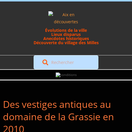
Skip
to
content
Évolutions de la ville
Lieux disparus
Anecdotes historiques
Découverte du village des Milles
Rechercher
Secondary
Navigation
Menu
Des vestiges antiques au
domaine de la Grassie en
2010