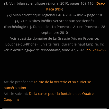
(1)
Voir bilan scientifique régional 2010, pages 109-110 :
Drac-
Paca
(
PDF
)
(2)
bilan scientifique régional PACA 2010 – Ibid – page 110
(3)
« Deux sites inédits s’ouvrent aux passionnés
d’archéologie », J. Danielides, La Provence, Aix-en-Provence, 28
septembre 2010
Voir aussi :Le domaine de La Grassie (Aix-en-Provence,
Bouches-du-Rhône) : un site rural durant le haut Empire. In:
Revue archéologique de Narbonnaise
, tome 47, 2014.
pp. 241-256
2018-
05-
Article précédent:
La rue de la Verrerie et sa curieuse
22
numérotation
Article suivant:
De la casse pour la fontaine des Quatre-
Dauphins