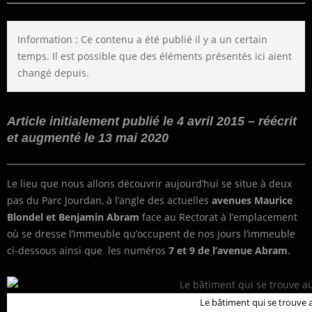
Information : Ce contenu a été publié il y a un certain
temps. Il est possible que des éléments présentés ici aient
changé depuis.
Article initialement publié le 4 avril 2015 – réécrit
et augmenté le 13 mai 2020
Le lieu que nous allons découvrir aujourd’hui se situe à deux
pas du Parc Jourdan, à l’angle des actuelles
avenues Maurice
Blondel et Benjamin Abram
face au Rectorat à l’emplacement
où se dresse l’immeuble qu’occupent de nos jours l’immeuble
ci-dessous ainsi que les numéros
7 et 9 de l’avenue Abram
.
Le bâtiment qui se trouve 