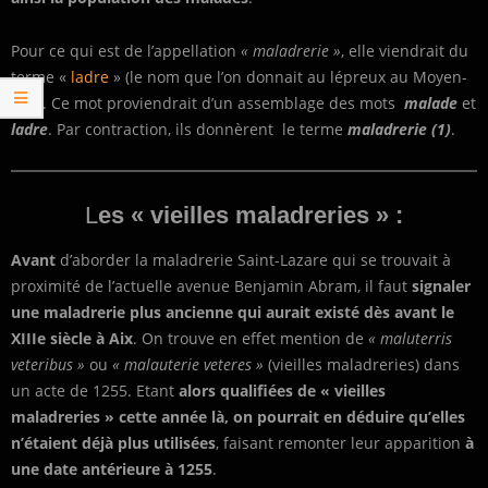
Pour ce qui est de l’appellation
« maladrerie »
, elle viendrait du
terme «
ladre
» (le nom que l’on donnait au lépreux au Moyen-
Age). Ce mot proviendrait d’un assemblage des mots
malade
et
ladre
. Par contraction, ils donnèrent le terme
maladrerie
(1)
.
L
es « vieilles maladreries » :
Avant
d’aborder la maladrerie Saint-Lazare qui se trouvait à
proximité de l’actuelle avenue Benjamin Abram, il faut
signaler
une maladrerie plus ancienne qui aurait existé dès avant le
XIIIe siècle à Aix
. On trouve en effet mention de
« maluterris
veteribus »
ou
« malauterie veteres »
(vieilles maladreries) dans
un acte de 1255. Etant
alors qualifiées de « vieilles
maladreries » cette année là, on pourrait en déduire qu’elles
n’étaient déjà plus utilisées
, faisant remonter leur apparition
à
une date antérieure à 1255
.