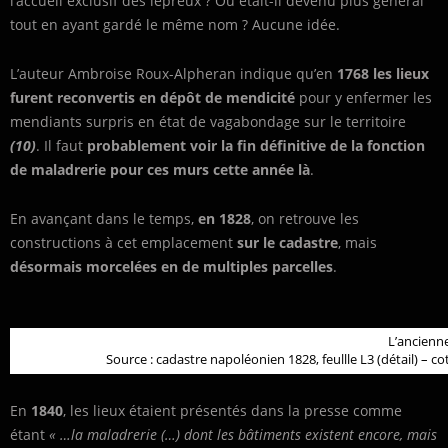
l’accueil exclusif des lépreux ? Ou était-il devenu plus général
tout en ayant gardé le même nom ? Aucune idée.
L’auteur Ambroise Roux-Alpheran indique qu’en
1768 les lieux
furent reconvertis en dépôt de mendicité
pour y enfermer les
mendiants surpris en état de vagabondage sur le territoire
(10)
. Il faut
probablement voir la fin définitive de la fonction
de maladrerie pour ces murs cette année là
.
En avançant dans le temps,
en 1828
, on retrouve les
constructions à cet emplacement
sur le cadastre
, mais
désormais morcelées en de multiples parcelles
.
L’ancienne
Source : cadastre napoléonien 1828, feullle L3 (détail) –
En
1840
, les lieux étaient présentés dans la presse comme
étant
« …la maladrerie (…) dont les bâtiments existent encore, mais