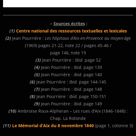
–
Sources écrites
:
(1)
Centre national des ressources textuelles et lexicales
(2)
Jean Pourrière :
Les hôpitaux d’Aix-en-Provence au moyen-âge
(1969) pages 21-22, note 22 / pages 45-46 /
page 146, note 19
(3)
Jean Pourrière :
Ibid.
page 52
(4)
Jean Pourrière :
Ibid.
page 139
(5)
Jean Pourrière :
Ibid.
page 140
(6)
Jean Pourrière :
Ibid.
page 144-145
(7)
Jean Pourrière :
Ibid.
page 148
(8)
Jean Pourrière :
Ibid.
page 150-151
(9)
Jean Pourrière :
Ibid.
page 149
(10)
Ambroise Roux-Alpheran – Les rues d’Aix (1846-1848) :
Chap. La Rotonde
(11)
Le Mémorial d’Aix du 8 novembre 1840
(page 1, colonne 3)