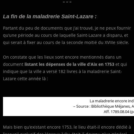
– – –
La fin de la maladrerie Saint-Lazare :
Partant du peu de documents que j’ai trouvé, je ne peux fournir
qu’une période au cours de laquelle Saint-Lazare a disparu, et
qui serait à fixer au cours de la seconde moitié du XVIIIe siècle.
On constate que les lieux sont encore mentionnés dans un
document
listant les dépenses de la ville d’Aix en 1753
et qui
indique que la ville a versé 182 livres à la maladrerie Saint-
Lazare cette année là :
La maladrerie encore in
– Source : Bibliothèque Méjanes, A
Aff. 1789.08.04 (p
Mais bien qu’existant encore 1753, le lieu était-il encore dédié à