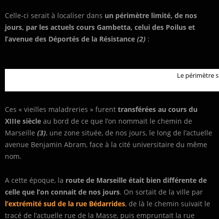
Celle-ci serait à localiser dans
un périmètre limité, de nos
jours, par les actuels cours Gambetta, celui des Poilus et
l’avenue des Déportés de la Résistance
(2)
:
Le périmètre su
Ces « vieilles maladreries » furent
transférées au cours du
XIIIe siècle
au bord de ce que l’on nommait le chemin de
Marseille
(3)
, une zone située, de nos jours, le long de l’actuelle
avenue Benjamin Abram, face à la cité universitaire du même
nom.
A cette époque, la
route de Marseille était bien différente de
celle que l’on connait de nos jours
. On sortait de la ville par
l’extrémité sud de la rue Bédarrides
, de là le chemin suivait le
tracé de l’actuelle rue de la Masse, puis empruntait la rue