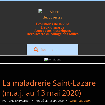
Skip
to
content
Évolutions de la ville
Lieux disparus
Anecdotes historiques
Découverte du village des Milles
Rechercher
Secondary
Navigation
Menu
La maladrerie Saint-Lazare
(m.a.j. au 13 mai 2020)
PAR
DAMIEN PACHOT
PUBLIÉ LE
13 MAI 2020
DANS:
LES LIEUX