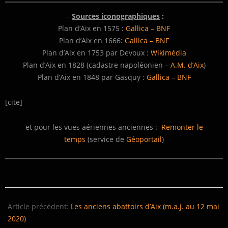
–
Sources iconographiques
:
Plan d’Aix en 1575 :
Gallica – BNF
Plan d’Aix en 1666:
Gallica – BNF
Plan d’Aix en 1753 par Devoux :
Wikimédia
Plan d’Aix en 1828 (cadastre napoléonien –
A.M. d’Aix
)
Plan d’Aix en 1848 par Gasquy :
Gallica – BNF
[cite]
et pour les vues aériennes anciennes :
Remonter le
temps
(service de
Géoportail
)
2020-
05-
Article précédent:
Les anciens abattoirs d’Aix (m.a.j. au 12 mai
13
2020)