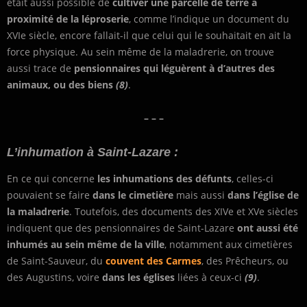
était aussi possible de
cultiver une parcelle de terre à
proximité de la léproserie
, comme l’indique un document du
XVIe siècle, encore fallait-il que celui qui le souhaitait en ait la
force physique. Au sein même de la maladrerie, on trouve
aussi trace de
pensionnaires qui léguèrent à d’autres des
animaux, ou des biens
(8)
.
– – –
L’inhumation à Saint-Lazare :
En ce qui concerne
les inhumations des défunts
, celles-ci
pouvaient se faire
dans le cimetière
mais aussi
dans l’église de
la maladrerie
. Toutefois, des documents des XIVe et XVe siècles
indiquent que des pensionnaires de Saint-Lazare
ont aussi été
inhumés au sein même de la ville
, notamment aux cimetières
de Saint-Sauveur, du
couvent des Carmes
, des Prêcheurs, ou
des Augustins, voire
dans les églises
liées à ceux-ci
(9)
.