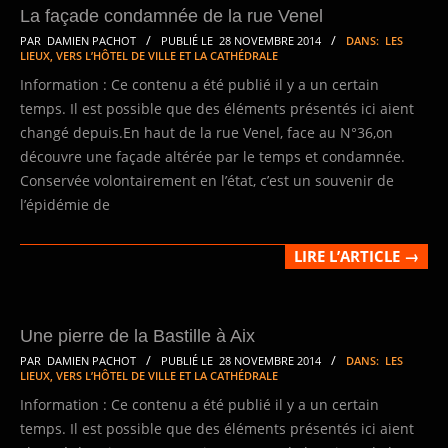
La façade condamnée de la rue Venel
2014-
PAR
DAMIEN PACHOT
PUBLIÉ LE
28 NOVEMBRE 2014
DANS:
LES
LIEUX
,
VERS L’HÔTEL DE VILLE ET LA CATHÉDRALE
11-
Information : Ce contenu a été publié il y a un certain
28
temps. Il est possible que des éléments présentés ici aient
changé depuis.En haut de la rue Venel, face au N°36,on
découvre une façade altérée par le temps et condamnée.
Conservée volontairement en l’état, c’est un souvenir de
l’épidémie de
LIRE L’ARTICLE →
Une pierre de la Bastille à Aix
2014-
PAR
DAMIEN PACHOT
PUBLIÉ LE
28 NOVEMBRE 2014
DANS:
LES
LIEUX
,
VERS L’HÔTEL DE VILLE ET LA CATHÉDRALE
11-
Information : Ce contenu a été publié il y a un certain
28
temps. Il est possible que des éléments présentés ici aient