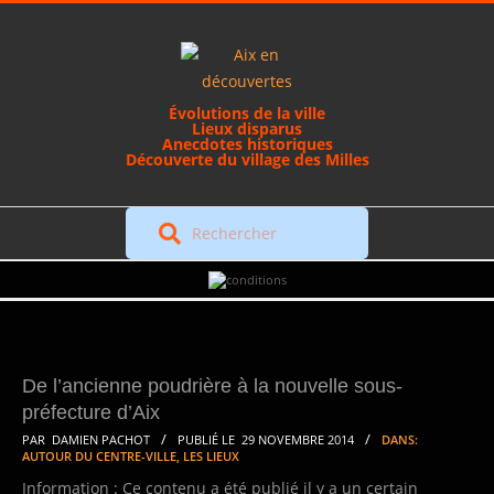
Skip
to
content
Évolutions de la ville
Lieux disparus
Anecdotes historiques
Découverte du village des Milles
Rechercher
Secondary
Navigation
Menu
De l’ancienne poudrière à la nouvelle sous-
préfecture d’Aix
2014-
PAR
DAMIEN PACHOT
PUBLIÉ LE
29 NOVEMBRE 2014
DANS:
AUTOUR DU CENTRE-VILLE
,
LES LIEUX
11-
Information : Ce contenu a été publié il y a un certain
29