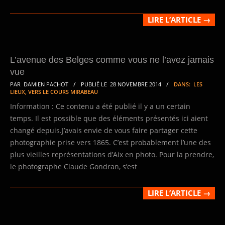
LIRE L’ARTICLE →
L’avenue des Belges comme vous ne l’avez jamais
vue
2014-
PAR
DAMIEN PACHOT
PUBLIÉ LE
28 NOVEMBRE 2014
DANS:
LES
LIEUX
,
VERS LE COURS MIRABEAU
11-
Information : Ce contenu a été publié il y a un certain
28
temps. Il est possible que des éléments présentés ici aient
changé depuis.J’avais envie de vous faire partager cette
photographie prise vers 1865. C’est probablement l’une des
plus vieilles représentations d’Aix en photo. Pour la prendre,
le photographe Claude Gondran, s’est
LIRE L’ARTICLE →