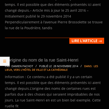
temps. Il est possible que des éléments présentés ici aient
changé depuis.– Article mis à jour le 25 avril 2016 –
Initialement publié le 29 novembre 2014
Perpendiculairement à l’avenue Pierre Brossolette se trouve
la rue de la Poudrière, tandis
LIRE L’ARTICLE →
L’origine du nom de la rue Saint-Henri
2014-
PAR
DAMIEN PACHOT
PUBLIÉ LE
28 NOVEMBRE 2014
DANS:
LES
LIEUX
,
VERS L’HÔTEL DE VILLE ET LA CATHÉDRALE
11-
Information : Ce contenu a été publié il y a un certain
28
temps. Il est possible que des éléments présentés ici aient
changé depuis.L’origine des noms de certaines rues est
parfois due à des choses qui seraient improbables de nos
jours. La rue Saint-Henri en est un bien bel exemple. Cette
ruelle fit