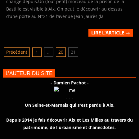
changé depuis.Un (tout petit) morceau de la prison de la
Bastille est visible à Aix. On peut le découvrir au dessus
d’une porte au N°21 de l’avenue Jean Jaurès (là
LIRE L’ARTICLE →
Pagination
Précédent
1
…
20
21
des
publications
L’AUTEUR DU SITE
-
Damien Pachot
-
- - -
Un Seine-et-Marnais qui s'est perdu à Aix.
Depuis 2014 je fais découvrir Aix et Les Milles au travers du
patrimoine, de l'urbanisme et d'anecdotes.