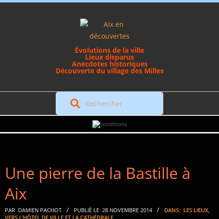
Skip
to
content
Évolutions de la ville
Lieux disparus
Anecdotes historiques
Découverte du village des Milles
Rechercher
Secondary
Navigation
Menu
Une pierre de la Bastille à
Aix
PAR
DAMIEN PACHOT
PUBLIÉ LE
28 NOVEMBRE 2014
DANS:
LES LIEUX
,
VERS L’HÔTEL DE VILLE ET LA CATHÉDRALE