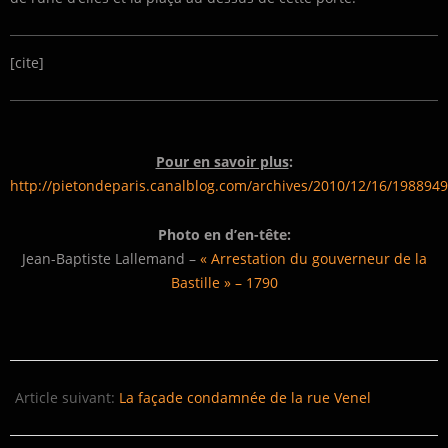
[cite]
Pour en savoir plus
:
http://pietondeparis.canalblog.com/archives/2010/12/16/198894
Photo en d’en-tête:
Jean-Baptiste Lallemand –
« Arrestation du gouverneur de la
Bastille » – 1790
2014-
11-
Article suivant:
La façade condamnée de la rue Venel
28