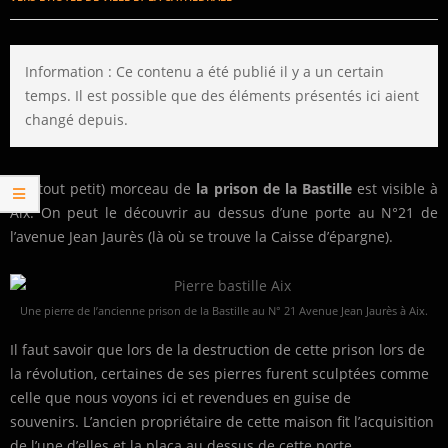
Information : Ce contenu a été publié il y a un certain
temps. Il est possible que des éléments présentés ici aient
changé depuis.
Un (tout petit) morceau de
la prison de la Bastille
est visible à
Aix. On peut le découvrir au dessus d’une porte au N°21 de
l’avenue Jean Jaurès (là où se trouve la Caisse d’épargne).
Une pierre de l’ancienne prison de la Bastille au N° 21 Avenue Jean Jaurès à Aix.
Il faut savoir que lors de la destruction de cette prison lors de
la révolution, certaines de ses pierres furent sculptées comme
celle que nous voyons ici et revendues en guise de
souvenirs. L’ancien propriétaire de cette maison fit l’acquisition
de l’une d’elles et la plaça au dessus de cette porte.