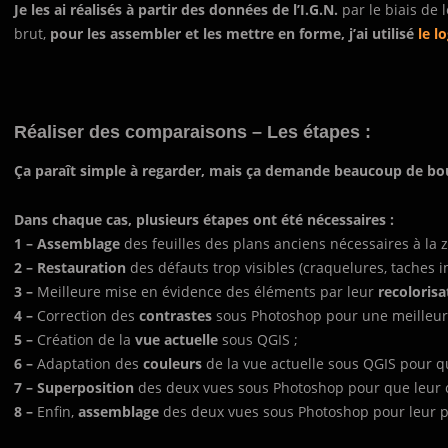
Je les ai réalisés à partir des données de l’I.G.N.
par le biais de 
brut,
pour les assembler et les mettre en forme, j’ai utilisé
le l
Réaliser des comparaisons – Les étapes :
Ça paraît simple à regarder, mais ça demande beaucoup de bou
Dans chaque cas, plusieurs étapes ont été nécessaires :
1 –
Assemblage
des feuilles des plans anciens nécessaires à la
2 –
Restauration
des défauts trop visibles (craquelures, taches 
3 –
Meilleure mise en évidence des éléments par leur
recoloris
4 –
Correction des
contrastes
sous Photoshop pour une meilleure 
5 –
Création de la
vue actuelle
sous QGIS ;
6 –
Adaptation des
couleurs
de la vue actuelle sous QGIS pour q
7 –
Superposition
des deux vues sous Photoshop pour que leur c
8 –
Enfin,
assemblage
des deux vues sous Photoshop pour leur p