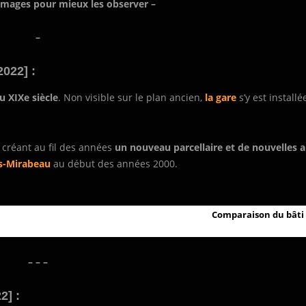
 images pour mieux les observer –
–
022] :
u XIXe siècle
. Non visible sur le plan ancien,
la gare
s’y est installé
, créant au fil des années
un nouveau parcellaire et de nouvelles a
us-Mirabeau
au début des années 2000.
Comparaison du bâti 
– – –
2] :