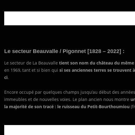
Le secteur Beauvalle / Pigonnet [1828 – 2022] :
Le secteur de La Beauvalle
tient son nom du château du mêm
en 1969, tant et si bien qui
si ses anciennes terres se trouvent à 
ci
.
Encore occupé par quelques champs jusqu’au début des années 20
immeubles et de nouvelles voies. Le plan ancien nous montre
un
la majorité de son tracé : le ruisseau du Petit-Bourthoumiou
(f