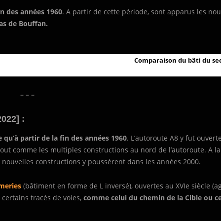
in des années 1960
. A partir de cette période, sont apparus les no
as de Bouffan.
Comparaison du bâti du sec
– – –
022] :
 qu’à partir de la fin des années 1960
. L’autoroute A8 y fut ouvert
tout comme les multiples constructions au nord de l’autoroute. A la
e nouvelles constructions y poussèrent dans les années 2000.
rmeries
(bâtiment en forme de L inversé), ouvertes au XVIe siècle (a
 certains tracés de voies,
comme celui du chemin de la Cible ou ce