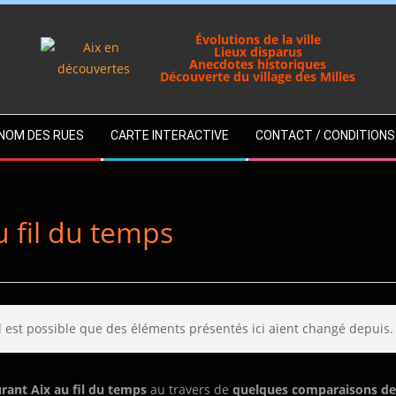
Évolutions de la ville
Lieux disparus
Anecdotes historiques
Découverte du village des Milles
U NOM DES RUES
CARTE INTERACTIVE
CONTACT / CONDITIONS
u fil du temps
Il est possible que des éléments présentés ici aient changé depuis.
urant Aix au fil du temps
au travers de
quelques comparaisons de