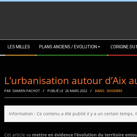
Skip
to
content
Secondary
LES MILLES
PLANS ANCIENS / EVOLUTION
L’ORIGINE D
Navigation
Menu
L’urbanisation autour d’Aix a
PAR
DAMIEN PACHOT
PUBLIÉ LE
26 MARS 2022
DANS:
DOSSIERS
Information : Ce contenu a été publié il y a un certain temps. 
Cet article va
mettre en évidence l’évolution du territoire ento