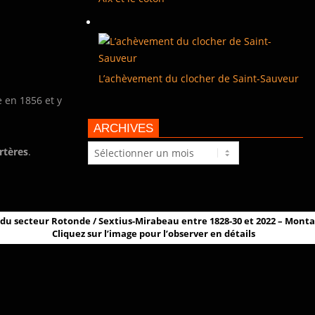
L’achèvement du clocher de Saint-Sauveur
e en 1856 et y
ARCHIVES
Archives
rtères
.
du secteur Rotonde / Sextius-Mirabeau entre 1828-30 et 2022 – Mont
Cliquez sur l’image pour l’observer en détails