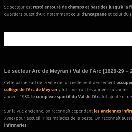
Se secteur est
resté entouré de champs et bastides jusqu’à la f
quartiers ouest d’Aix, notamment celui d’
Encagnane
et celui du
J
Le secteur Arc de Meyran / Val de l’Arc [1828-29 – 2
Cette partie sud de la ville ne fut réellement densément
occupée
collège de l’Arc de Meyran
y fut construit les années suivantes, 
années 1980,
le complexe sportif du Val de l’Arc
fut ajouté et d
Sur la vue ancienne, on reconnaît cependant
les anciennes infi
XVIIe) pour accueillir les malades de la peste. On reconnaît aussi
infirmeries
.