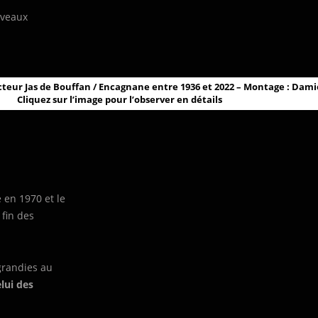
uveaux
teur Jas de Bouffan / Encagnane entre 1936 et 2022 – Montage : Dam
Cliquez sur l’image pour l’observer en détails
e en 1970 et le
 fin des
grandies au
lui des