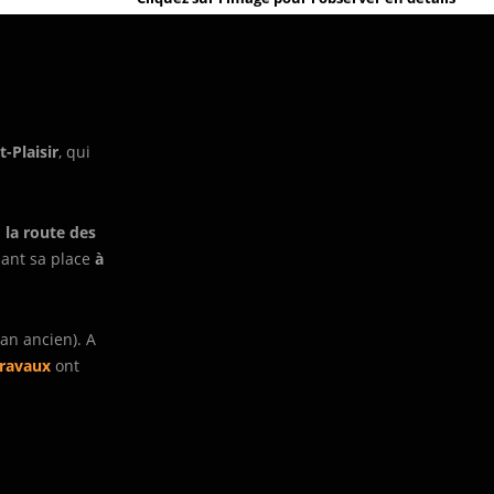
-Plaisir
, qui
à
la route des
sant sa place
à
lan ancien). A
travaux
ont