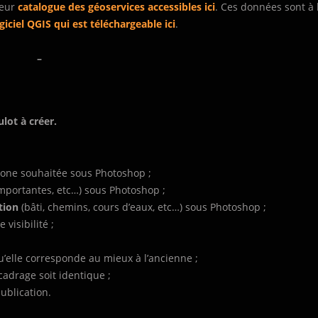
leur
catalogue des géoservices accessibles ici
. Ces données sont à l
ogiciel QGIS qui est téléchargeable ici
.
–
lot à créer.
 zone souhaitée sous Photoshop ;
importantes, etc…) sous Photoshop ;
ation
(bâti, chemins, cours d’eaux, etc…) sous Photoshop ;
visibilité ;
u’elle corresponde au mieux à l’ancienne ;
adrage soit identique ;
ublication.