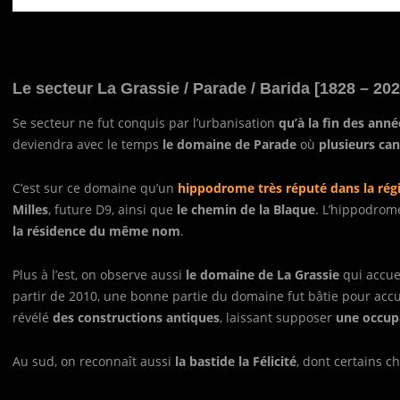
Le secteur La Grassie / Parade / Barida [1828 – 202
Se secteur ne fut conquis par l’urbanisation
qu’à la fin des ann
deviendra avec le temps
le domaine de Parade
où
plusieurs can
C’est sur ce domaine qu’un
hippodrome très réputé dans la régi
Milles
, future D9, ainsi que
le chemin de la Blaque
. L’hippodrom
la résidence du même nom
.
Plus à l’est, on observe aussi
le domaine de La Grassie
qui accuei
partir de 2010, une bonne partie du domaine fut bâtie pour acc
révélé
des constructions antiques
, laissant supposer
une occupa
Au sud, on reconnaît aussi
la bastide la Félicité
, dont certains c