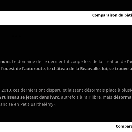
Comparaison du bâti 
– – –
e nom
. Le domaine de ce dernier fut coupé lors de la création de l’
l’ouest de l’autoroute, le château de la Beauvalle, lui, se trouve à 
10, ces derniers ont disparu et laissent désormais place à plusi
 ruisseau se jetant dans l’Arc
, autrefois à l’air libre, mais
désormai
rancisé en Petit-Barthélémy).
Comparai