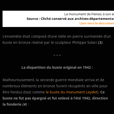
Le monument de Peiresc à son e
Source : Cliché conservé aux archives départemental
Lien vers le documen
L’ensemble était composé d’une stèle en pierre surmontée d’un
buste en bronze réalisé par le sculpteur Philippe Solari
(3)
.
– – –
La disparition du buste original en 1942 :
Malheureusement, la seconde guerre mondiale arriva et de
nombreux éléments en bronze furent récupérés en ville pour
être fondus (tout comme
le buste du monument Leydet
).
Ce
buste ne fut pas épargné et fut enlevé à l’été 1942, direction
la fonderie
(4)
: