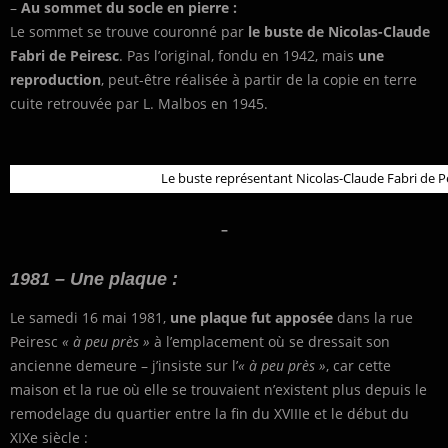
–
Au sommet du socle en pierre :
Le sommet se trouve couronné par
le buste de Nicolas-Claude
Fabri de Peiresc
. Pas l’original, fondu en 1942, mais
une
reproduction
, peut-être réalisée à partir de la copie en terre
cuite retrouvée par L. Malbos en 1945.
Le buste représentant Nicolas-Claude Fabri de
–
1981 – Une plaque :
Le samedi 16 mai 1981,
une plaque fut apposée
dans la rue
Peiresc
« à peu près »
à l’emplacement où se dressait son
ancienne demeure – j’insiste sur l’
« à peu près »
, car cette
maison et la rue où elle se trouvaient n’existent plus depuis le
remodelage du quartier entre la fin du XVIIIe et le début du
XIXe siècle :