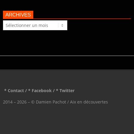
ARCHIVES
Archives
* Contact
/
* Facebook
/
* Twitter
2014 – 2026 – © Damien Pachot / Aix en découvertes