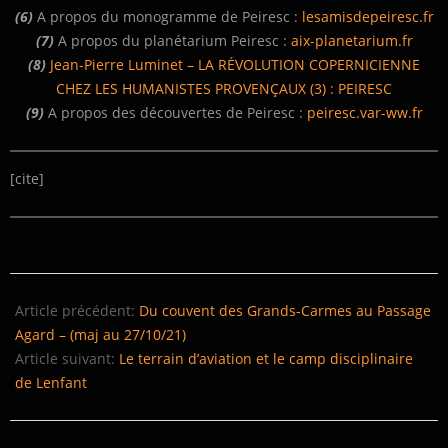
(6)
A propos du monogramme de Peiresc :
lesamisdepeiresc.fr
(7)
A propos du planétarium Peiresc :
aix-planetarium.fr
(8)
Jean-Pierre Luminet – LA RÉVOLUTION COPERNICIENNE
CHEZ LES HUMANISTES PROVENÇAUX (3) : PEIRESC
(9)
A propos des découvertes de Peiresc :
peiresc.var-ww.fr
[cite]
2021-
11-
Article précédent:
Du couvent des Grands-Carmes au Passage
10
Agard – (maj au 27/10/21)
Article suivant:
Le terrain d’aviation et le camp disciplinaire
de Lenfant