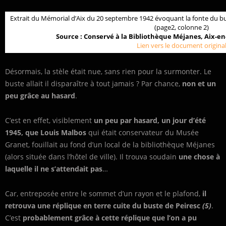
Extrait du Mémorial d’Aix du 20 septembre 1942 évoquant la fonte du b
(page2, colonne 2)
Source : Conservé à la Bibliothèque Méjanes, Aix-en-
Lien vers le document origina
Désormais, la stèle était nue, sans rien pour la surmonter. Le
buste allait il disparaître à tout jamais ? Par chance,
non et un
peu grâce au hasard
.
C’est en effet, visiblement
un peu par hasard, un jour d’été
1945, que Louis Malbos
qui était conservateur du Musée
Granet, fouillait au fond d’un local de la bibliothèque Méjanes
(alors située dans l’hôtel de ville). Il trouva soudain
une chose à
laquelle il ne s’attendait pas
…
Car, entreposée entre le sommet d’un rayon et le plafond,
il
retrouva une réplique en terre cuite du buste de Peiresc
(5)
.
C’est
probablement grâce à cette réplique que l’on a pu