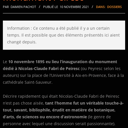
PAR
DAMIEN PACHOT
PUBLIÉ LE
10 NOVEMBRE 2021
DANS:
DOSSIERS
Information : Ce contenu a été publié il y a un certain
temps. Il est possible que des éléments présentés ici aient
changé depuis.
Le
10 novembre 1895 eu lieu l’inauguration du monument
dédié à Nicolas-Claude Fabri de Peiresc
(ou Peyresc selon les
auteurs) sur la place de l’Université à Aix-en-Provence, face à la
cathédrale Saint-Sauveur.
Décrire rapidement qui était Nicolas-Claude Fabri de Peiresc
n’est pas chose aisée,
tant l’homme fut un véritable touche-à-
tout, savant, bibliophile, érudit en matière de botanique,
d’arts, de sciences ou encore d’astronomie
(le genre de
personne avec lequel une discussion serait passionnante).