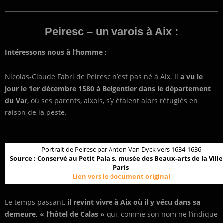
Peiresc – un varois à Aix :
Intéressons nous à l’homme :
Nicolas-Claude Fabri de Peiresc n’est pas né à Aix. Il
a vu le
jour le 1er décembre 1580 à Belgentier dans le département
du Var
, où ses parents, aixois, s’y étaient alors réfugiés en
raison de la peste.
Portrait de Peiresc par Anton Van Dyck vers 1634-1636
Source : Conservé au Petit Palais, musée des Beaux-arts de la Ville
Paris
Lien vers le document original
Le temps passant,
il revint vivre à Aix où il y vécu dans sa
demeure, « l’hôtel de Calas »
qui, comme son nom ne l’indique