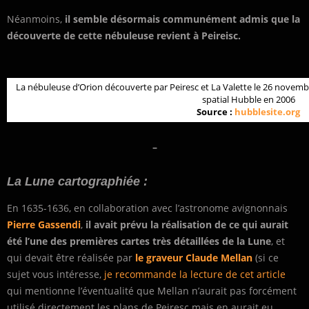
Néanmoins,
il semble désormais communément admis que la
découverte de cette nébuleuse revient à Peireisc.
La nébuleuse d’Orion découverte par Peiresc et La Valette le 26 novembr
spatial Hubble en 2006
Source :
hubblesite.org
–
La Lune cartographiée :
En 1635-1636, en collaboration avec l’astronome avignonnais
Pierre Gassendi
,
il avait prévu la réalisation de ce qui aurait
été l’une des premières cartes très détaillées de la Lune
, et
qui devait être réalisée par
le graveur Claude Mellan
(si ce
sujet vous intéresse,
je recommande la lecture de cet article
qui mentionne l’éventualité que Mellan n’aurait pas forcément
utilisé directement les plans de Peiresc mais en aurait eu