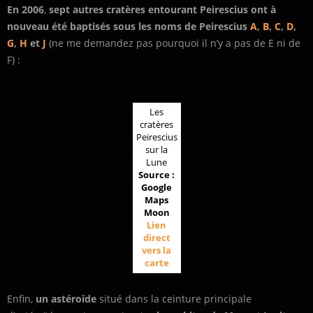
En 2006
,
sept autres cratères entourant Peirescius ont à
nouveau été baptisés
sous les noms de Peirescius
A
,
B
,
C
,
D
,
G
,
H
et
J
(ne me demandez pas pourquoi il n’y a pas de E ni de
F) :
Les
cratères
Peirescius
sur la
Lune
Source :
Google
Maps
Moon
Lien
direct
vers la
carte
Enfin,
un astéroïde
situé dans la ceinture principale