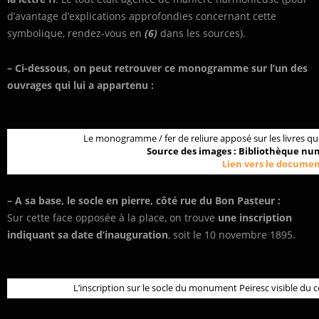
d’avantage d’explications approfondies concernant cette
symbolique, rendez-vous en
(6)
dans les sources).
– Ci-dessous, on peut retrouver ce monogramme sur l’un des
ouvrages qui lui a appartenu :
Le monogramme / fer de reliure apposé sur les livres qui 
Source des images : Bibliothèque num
Lien vers le documen
– A sa base, le socle en pierre, côté rue du Bon Pasteur :
Sur cette face opposée à la place, on trouve
une inscription
indiquant sa date d’inauguration
, soit le 10 novembre 1895.
L’inscription sur le socle du monument Peiresc visible du cô