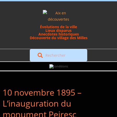
Skip
to
content
Évolutions de la ville
Lieux disparus
Anecdotes historiques
Découverte du village des Milles
Rechercher
Secondary
Navigation
Menu
10 novembre 1895 –
L’inauguration du
monument Peiresc