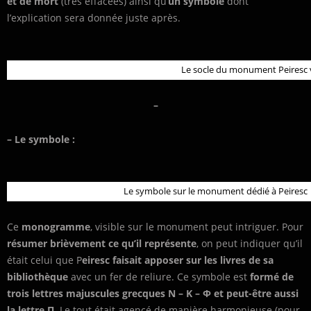
et de mort
(très effacées) ainsi qu’
un symbole
dont
l’explication sera donnée juste après.
Le socle du monument Peiresc vu
–
– Le symbole :
Le symbole sur le monument dédié à Peiresc
Ce
monogramme
, visible sur le monument peut intriguer. Pour
résumer brièvement ce qu’il représente
, on peut indiquer qu’il
était celui que P
eiresc faisait apposer sur les livres de sa
bibliothèque
avec un fer de reliure. Ce symbole est
formé de
trois lettres majuscules grecques Ν – Κ – Φ et peut-être aussi
la lettre Π
. Le tout était agencé de manière harmonieuse (pour