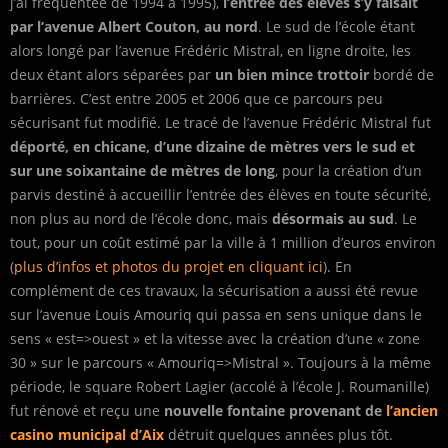
j’ai fréquentée de 1994 à 1995),
l’entrée des élèves s’y faisait
par l’avenue Albert Couton, au nord
. Le sud de l’école étant
alors longé par l’avenue Frédéric Mistral, en ligne droite, les
deux étant alors séparées par
un bien mince trottoir
bordé de
barrières. C’est entre 2005 et 2006 que ce parcours peu
sécurisant fut modifié. Le tracé de l’avenue Frédéric Mistral fut
déporté, en chicane, d’une dizaine de mètres vers le sud et
sur une soixantaine de mètres de long
, pour la création d’un
parvis destiné à accueillir l’entrée des élèves en toute sécurité,
non plus au nord de l’école donc, mais
désormais au sud
. Le
tout, pour un coût estimé par la ville à 1 million d’euros environ
(
plus d’infos et photos du projet en cliquant ici
). En
complément de ces travaux, la sécurisation a aussi été revue
sur l’avenue Louis Amouriq qui passa en sens unique dans le
sens « est=>ouest » et la vitesse avec la création d’une « zone
30 » sur le parcours « Amouriq=>Mistral ». Toujours à la même
période, le square Robert Lagier (accolé à l’école J. Roumanille)
fut rénové et reçu une
nouvelle fontaine provenant de
l’ancien
casino municipal d’Aix
détruit quelques années plus tôt.