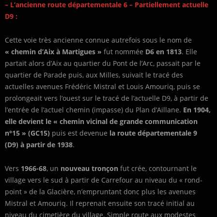
– L’ancienne route départementale 6 – Partiellement actuelle
D9 :
Cette voie très ancienne connue autrefois sous le nom de
« chemin d’Aix à Martigues »
fut nommée
D6 en 1813
. Elle
partait alors d’Aix au quartier du Pont de l’Arc, passait par le
quartier de Parade puis, aux Milles, suivait le tracé des
actuelles avenues Frédéric Mistral et Louis Amouriq, puis se
prolongeait vers l’ouest sur le tracé de l’actuelle D9, à partir de
l’entrée de l’actuel chemin (impasse) du Plan d’Aillane.
En 1904,
elle devient le « chemin vicinal de grande communication
n°15 » (GC15)
puis est devenue
la route départementale 9
(D9) à partir de 1938
.
Vers
1966-68
, un
nouveau tronçon
fut crée, contournant le
village vers le sud à partir de Carrefour au niveau du « rond-
point » de la Glacière, n’empruntant donc plus les avenues
Mistral et Amouriq. Il reprenait ensuite son tracé initial au
niveau du cimetière du village. Simple route aux modestes