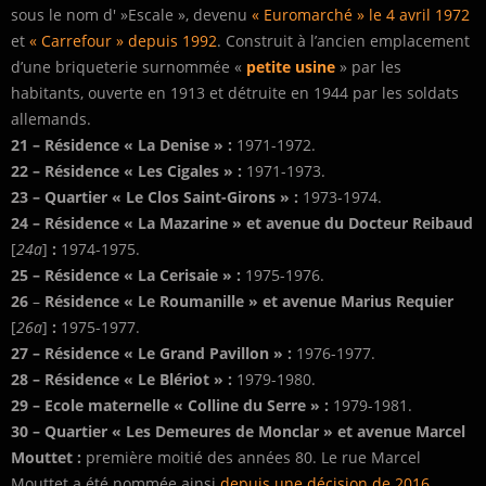
sous le nom d' »Escale », devenu
« Euromarché » le 4 avril 1972
et
« Carrefour » depuis 1992
. Construit à l’ancien emplacement
d’une briqueterie surnommée «
petite usine
» par les
habitants, ouverte en 1913 et détruite en 1944 par les soldats
allemands.
21 – Résidence « La Denise »
:
1971-1972.
22 –
Résidence « Les Cigales » :
1971-1973.
23 – Quartier « Le Clos Saint-Girons » :
1973-1974.
24 –
Résidence « La Mazarine » et avenue du Docteur Reibaud
[
24a
]
:
1974-1975.
25 –
Résidence « La Cerisaie » :
1975-1976.
26
–
Résidence « Le Roumanille » et avenue Marius Requier
[
26a
]
:
1975-1977.
27 –
Résidence « Le Grand Pavillon » :
1976-1977.
28 –
Résidence « Le Blériot » :
1979-1980.
29 –
Ecole maternelle « Colline du Serre » :
1979-1981.
30 –
Quartier « Les Demeures de Monclar » et avenue Marcel
Mouttet :
première moitié des années 80. Le rue Marcel
Mouttet a été nommée ainsi
depuis une décision de 2016
.