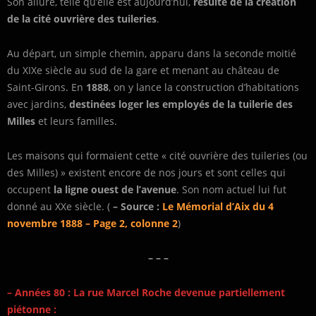
Son allure, telle qu’elle est aujourd’hui,
résulte de la création
de
la cité ouvrière des tuileries
.
Au départ, un simple chemin, apparu dans la seconde moitié
du XIXe siècle au sud de la gare et menant au château de
Saint-Girons. En
1888
, on y lance la construction d’habitations
avec jardins,
destinées loger les employés de la tuilerie des
Milles
et leurs familles.
Les maisons qui formaient cette « cité ouvrière des tuileries (ou
des Milles) » existent encore de nos jours et sont celles qui
occupent
la ligne ouest de l’avenue
. Son nom actuel lui fut
donné au XXe siècle. (
– Source :
Le Mémorial d’Aix du 4
novembre 1888 – Page 2, colonne 2
)
– – –
– Années 80 :
La rue Marcel Roche devenue partiellement
piétonne :