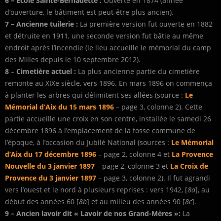
6 –
Ecole Sainte-Bernadette :
Ouverte en 1874 (année
d’ouverture, le bâtiment est peut-être plus ancien).
7 –
Ancienne tuilerie
:
La première version fut ouverte en 1882
et détruite en 1911, une seconde version fut bâtie au même
endroit après l’incendie (le lieu accueille le mémorial du camp
des Milles depuis le 10 septembre 2012).
8
–
Cimetière actuel :
La plus ancienne partie du cimetière
remonte au XIXe siècle, vers 1896. En mars 1896 on commença
à planter les arbres qui délimitent ses allées (source :
Le
Mémorial d’Aix du 15 mars 1896
– page 3, colonne 2). Cette
partie accueille une croix en son centre, installée le samedi 26
décembre 1896 à l’emplacement de la fosse commune de
l’époque, à l’occasion du Jubilé National (sources :
Le Mémorial
d’Aix du 17 décembre 1896
– page 2, colonne 4 et
La Provence
Nouvelle du 3 janvier 1897
– page 2, colonne 3 et
La Croix de
Provence du 3 janvier 1897
– page 3, colonne 2). Il fut agrandi
vers l’ouest et le nord à plusieurs reprises : vers 1942, [
8a
], au
début des années 60 [
8b
] et au milieu des années 90 [
8c
].
9 – Ancien lavoir dit « Lavoir de nos Grand-Mères »:
La