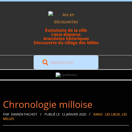
Skip
to
content
Évolutions de la ville
Lieux disparus
Anecdotes historiques
Découverte du village des Milles
Rechercher
Secondary
Navigation
Menu
Chronologie milloise
PAR
DAMIEN PACHOT
PUBLIÉ LE
12 JANVIER 2020
DANS:
LES LIEUX
,
LES
MILLES