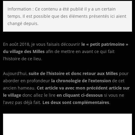
Information : Ce contenu a été publié il y a un certain
temps. Il est possible que des éléments présentés ici aient
changé depuis.
En août 2018,
je vous faisais découvrir
le « petit patrimoine »
du village des Milles
afin de mettre en avant ce qui fait
l’histoire de ce lieu.
Aujourd’hui,
suite de l’histoire et donc retour aux Milles
pour
aborder en profondeur
la chronologie de l’extension
de cet
ancien hameau.
Cet article va avec mon précédent article sur
le village
donc allez le lire
en cliquant ci-dessous
si vous ne
l’avez pas déjà fait.
Les deux sont complémentaires
.