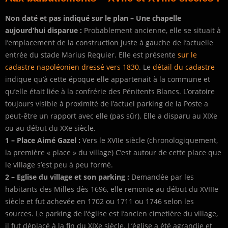
Non daté et pas indiqué sur le plan – Une chapelle
aujourd’hui disparue :
Probablement ancienne, elle se situait à
l’emplacement de la construction juste à gauche de l’actuelle
entrée du stade Marius Requier. Elle est présente
sur le
cadastre napoléonien dressé vers 1830
. Le
détail du cadastre
indique qu’à cette époque elle appartenait à la commune et
qu’elle était liée à la confrérie des Pénitents Blancs. L’oratoire
toujours visible à proximité de l’actuel parking de la Poste a
peut-être un rapport avec elle (pas sûr). Elle a disparu au XIXe
ou au début du XXe siècle.
1 – Place Aimé Gazel :
Vers le XVIIe siècle (chronologiquement,
la première « place » du village) C’est autour de cette place que
le village s’est peu à peu formé.
2 –
Eglise du village et son parking :
Demandée par les
habitants des Milles dès 1696, elle remonte au début du XVIIIe
siècle et fut achevée en 1702 ou 1711 ou 1746 selon les
sources. Le parking de l’église est l’ancien cimetière du village,
il fut déplacé à la fin du XIXe siècle. L’église a été agrandie et