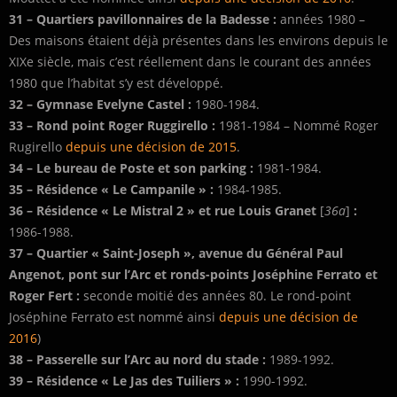
31 –
Quartiers pavillonnaires de la Badesse :
années 1980 –
Des maisons étaient déjà présentes dans les environs depuis le
XIXe siècle, mais c’est réellement dans le courant des années
1980 que l’habitat s’y est développé.
32 –
Gymnase Evelyne Castel :
1980-1984.
33 –
Rond point Roger Ruggirello :
1981-1984 – Nommé Roger
Rugirello
depuis une décision de 2015
.
34 –
Le bureau de Poste et son parking :
1981-1984.
35 – Résidence « Le Campanile » :
1984-1985.
36 –
Résidence « Le Mistral 2 » et rue Louis Granet
[
36a
]
:
1986-1988.
37 – Quartier « Saint-Joseph », avenue du Général Paul
Angenot, pont sur l’Arc et ronds-points Joséphine Ferrato et
Roger Fert :
seconde moitié des années 80. Le rond-point
Joséphine Ferrato est nommé ainsi
depuis une décision de
2016
)
38 –
Passerelle sur l’Arc au nord du stade :
1989-1992.
39 – Résidence « Le Jas des Tuiliers » :
1990-1992.